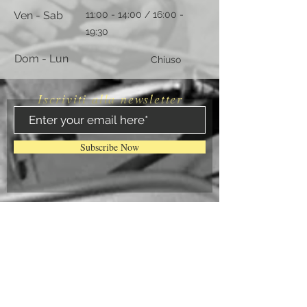
Ven - Sab
11:00 - 14:00 / 16:00 -
19:30
Dom - Lun
Chiuso
Iscriviti alla newsletter
Subscribe Now
Contattaci
​
Email:
arteclub63@gmail.com
Cell:
335 6506792
Cell:
389 9206933